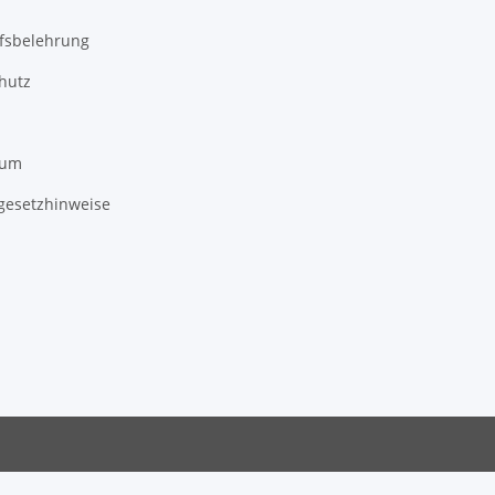
fsbelehrung
hutz
sum
egesetzhinweise