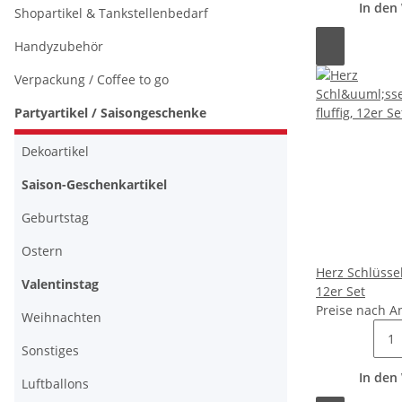
In den
Shopartikel & Tankstellenbedarf
Handyzubehör
Verpackung / Coffee to go
Partyartikel / Saisongeschenke
Dekoartikel
Saison-Geschenkartikel
Geburtstag
Ostern
Herz Schlüssel
Valentinstag
12er Set
Preise nach A
Weihnachten
Sonstiges
In den
Luftballons