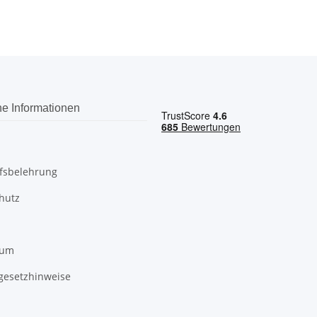
he Informationen
fsbelehrung
hutz
sum
egesetzhinweise