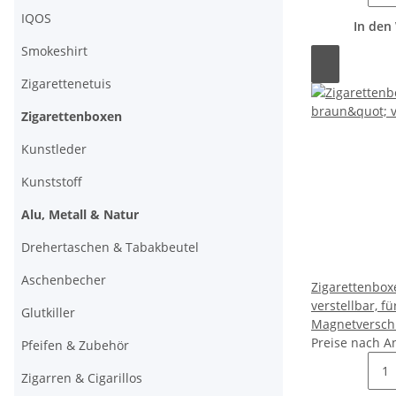
IQOS
In den
Smokeshirt
Zigarettenetuis
Zigarettenboxen
Kunstleder
Kunststoff
Alu, Metall & Natur
Drehertaschen & Tabakbeutel
Aschenbecher
Zigarettenbox
verstellbar, fü
Glutkiller
Magnetversch
Preise nach A
Pfeifen & Zubehör
Zigarren & Cigarillos