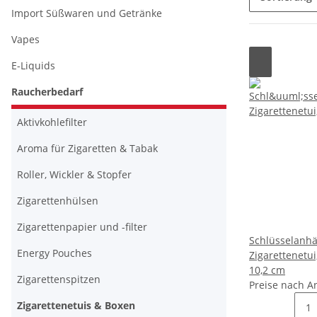
Import Süßwaren und Getränke
Vapes
E-Liquids
Raucherbedarf
Aktivkohlefilter
Aroma für Zigaretten & Tabak
Roller, Wickler & Stopfer
Zigarettenhülsen
Zigarettenpapier und -filter
Schlüsselanh
Energy Pouches
Zigarettenetu
10,2 cm
Zigarettenspitzen
Preise nach A
Zigarettenetuis & Boxen