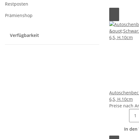
Restposten
Prämienshop
Verfügbarkeit
Autoschenbec
6,5, H.10cm
Preise nach A
In den