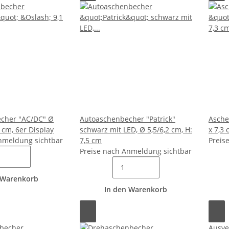
cher "AC/DC" Ø
Autoaschenbecher "Patrick"
Asche
5 cm, 6er Display
schwarz mit LED, Ø 5,5/6,2 cm, H:
x 7,3 
nmeldung sichtbar
7,5 cm
Preis
Preise nach Anmeldung sichtbar
 Warenkorb
In den Warenkorb
Ausve