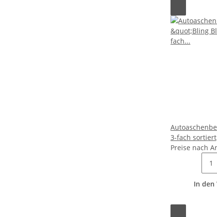
Autoaschenbec
3-fach sortiert
Preise nach A
In den