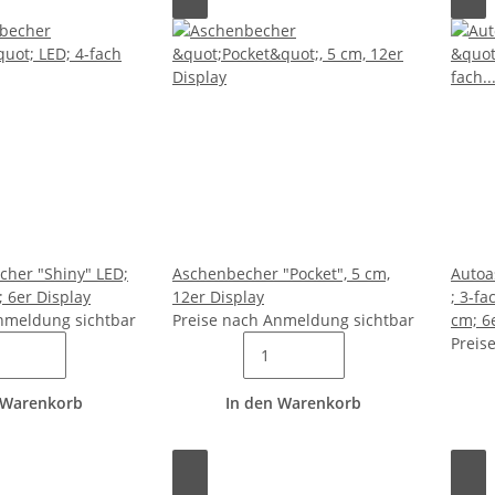
her "Shiny" LED;
Aschenbecher "Pocket", 5 cm,
Autoa
; 6er Display
12er Display
; 3-fa
nmeldung sichtbar
Preise nach Anmeldung sichtbar
cm; 6
Preis
 Warenkorb
In den Warenkorb