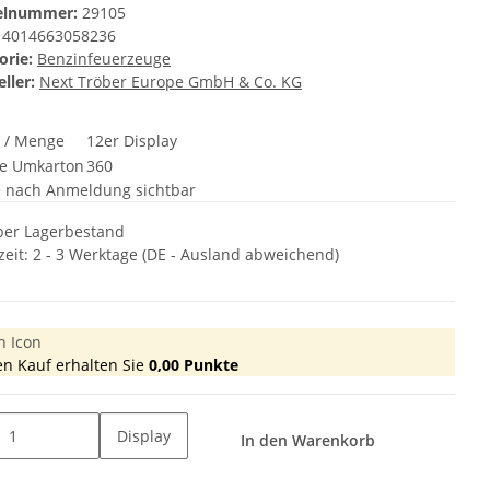
kelnummer:
29105
4014663058236
orie:
Benzinfeuerzeuge
ller:
Next Tröber Europe GmbH & Co. KG
t / Menge
12er Display
e Umkarton
360
e nach Anmeldung sichtbar
er Lagerbestand
zeit:
2 - 3 Werktage
(DE - Ausland abweichend)
en Kauf erhalten Sie
0,00
Punkte
Display
In den Warenkorb