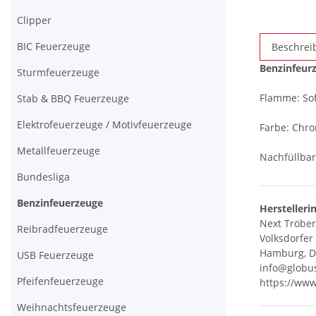
Clipper
BIC Feuerzeuge
Beschrei
Benzinfeur
Sturmfeuerzeuge
Flamme: So
Stab & BBQ Feuerzeuge
Elektrofeuerzeuge / Motivfeuerzeuge
Farbe: Chro
Metallfeuerzeuge
Nachfüllbar
Bundesliga
Benzinfeuerzeuge
Herstelleri
Next Tröbe
Reibradfeuerzeuge
Volksdorfer
Hamburg, D
USB Feuerzeuge
info@globu
Pfeifenfeuerzeuge
https://ww
Weihnachtsfeuerzeuge