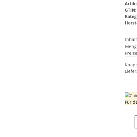
Arti
GTIN:
Kateg
Herste
Inhal
Meng
Preis
Knapp
Liefer
Für d