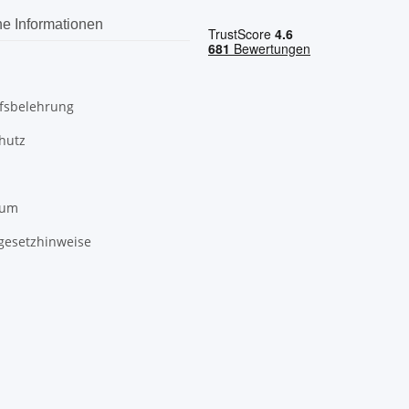
he Informationen
fsbelehrung
hutz
sum
egesetzhinweise