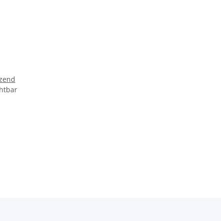
nzend
htbar