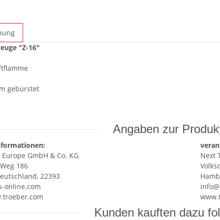
bung
zeuge "Z-16"
ftflamme
m gebürstet
Angaben zur Produkt
nformationen:
veran
r Europe GmbH & Co. KG
Next 
 Weg 186
Volks
eutschland, 22393
Hambu
s-online.com
info@
w.troeber.com
www.t
Kunden kauften dazu fol