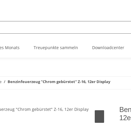
es Monats
Treuepunkte sammeln
Downloadcenter
e
Benzinfeuerzeug "Chrom gebürstet" Z-16, 12er Display
Ben
12e