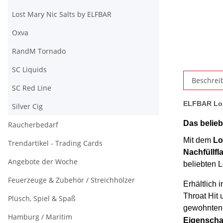
Lost Mary Nic Salts by ELFBAR
Oxva
RandM Tornado
SC Liquids
Beschrei
SC Red Line
ELFBAR Lost
Silver Cig
Das belieb
Raucherbedarf
Mit dem
Lo
Trendartikel - Trading Cards
Nachfüllfl
Angebote der Woche
beliebten L
Feuerzeuge & Zubehör / Streichhölzer
Erhältlich 
Throat Hit 
Plüsch, Spiel & Spaß
gewohnten 
Hamburg / Maritim
Eigenschaf