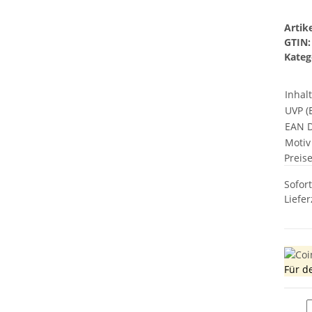
Arti
GTIN:
Kateg
Inhal
UVP (E
EAN D
Motiv
Preis
Sofor
Liefer
Für d