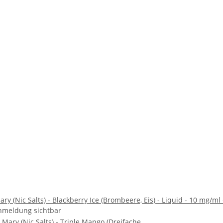
ry (Nic Salts) - Blackberry Ice (Brombeere, Eis) - Liquid - 10 mg/ml 
nmeldung sichtbar