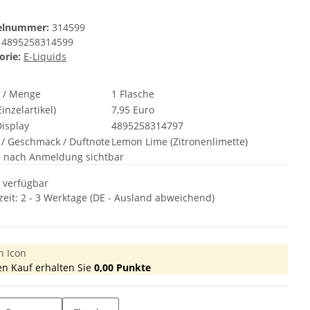
kelnummer:
314599
4895258314599
orie:
E-Liquids
t / Menge
1 Flasche
inzelartikel)
7,95 Euro
isplay
4895258314797
 / Geschmack / Duftnote
Lemon Lime (Zitronenlimette)
e nach Anmeldung sichtbar
t verfügbar
zeit:
2 - 3 Werktage
(DE - Ausland abweichend)
en Kauf erhalten Sie
0,00
Punkte