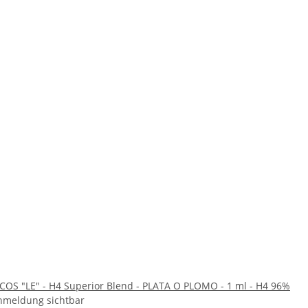
COS "LE" - H4 Superior Blend - PLATA O PLOMO - 1 ml - H4 96%
nmeldung sichtbar