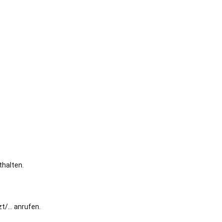
thalten.
t/… anrufen.