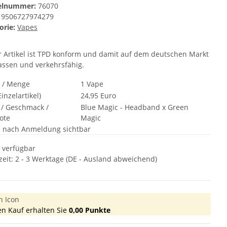
kelnummer:
76070
9506727974279
orie:
Vapes
r Artikel ist TPD konform und damit auf dem deutschen Markt
assen und verkehrsfähig.
t / Menge
1 Vape
inzelartikel)
24,95 Euro
 / Geschmack /
Blue Magic - Headband x Green
ote
Magic
e nach Anmeldung sichtbar
t verfügbar
zeit:
2 - 3 Werktage
(DE - Ausland abweichend)
en Kauf erhalten Sie
0,00
Punkte