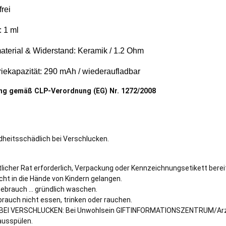
rei
: 1 ml
aterial & Widerstand: Keramik / 1.2 Ohm
riekapazität: 290 mAh / wiederaufladbar
ng gemäß CLP-Verordnung (EG) Nr. 1272/2008
heitsschädlich bei Verschlucken.
tlicher Rat erforderlich, Verpackung oder Kennzeichnungsetikett berei
cht in die Hände von Kindern gelangen.
ebrauch … gründlich waschen.
rauch nicht essen, trinken oder rauchen.
BEI VERSCHLUCKEN: Bei Unwohlsein GIFTINFORMATIONSZENTRUM/Arz
usspülen.