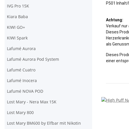
P501 Inhalt/
IVG Pro 15K
Kiara Baba
Achtung:
Verkauf nur
KIWI GO+
Dieses Produ
KIWI Spark
Herzerkrank
als Genussmi
Lafumé Aurora
Dieses Produ
Lafumé Aurora Pod System
einer entsp
Lafumé Cuatro
Lafumé Inocera
Lafumé NOVA POD
Lost Mary - Nera Max 15K
Lost Mary 800
Lost Mary BM600 by Elfbar mit Nikotin