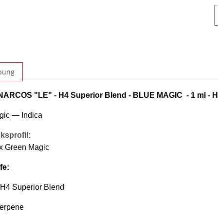
bung
 NARCOS "LE" - H4 Superior Blend - BLUE MAGIC - 1 ml - 
gic — Indica
sprofil:
x Green Magic
fe:
H4 Superior Blend
Terpene