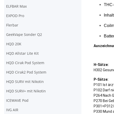
THC-f
ELFBAR Max
Inhalt
EXPOD Pro
Flerbar
Coilm
GeekVape Sonder Q2
Batte
HQD 20K
Auszeichnu
HQD Allstar Lite Kit
HQD Cirak Pod System
H-Sätze:
H302 Gesund
HQD Cirak2 Pod System
P-Sätze:
HQD SURV mit Nikotin
P101 Ist ärz
P102 Darf ni
HQD SURV+ mit Nikotin
P264 Nach G
ICEWAVE Pod
P270 Bei Geb
P301+P312 
IVG AIR
P330 Mund a