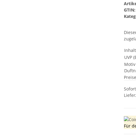
Arti
GTIN:
Kateg
Diese
zugel
Inhal
UVP (E
Motiv
Duftn
Preis
Sofor
Liefer
Für d