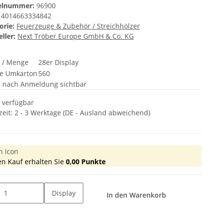
kelnummer:
96900
4014663334842
orie:
Feuerzeuge & Zubehör / Streichhölzer
ller:
Next Tröber Europe GmbH & Co. KG
t / Menge
28er Display
e Umkarton
560
e nach Anmeldung sichtbar
t verfügbar
zeit:
2 - 3 Werktage
(DE - Ausland abweichend)
en Kauf erhalten Sie
0,00
Punkte
Display
In den Warenkorb