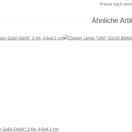
Preise nach An
Ähnliche Arti
r-Gold-Optik" 3-tlg. 4,6x4,2 cm