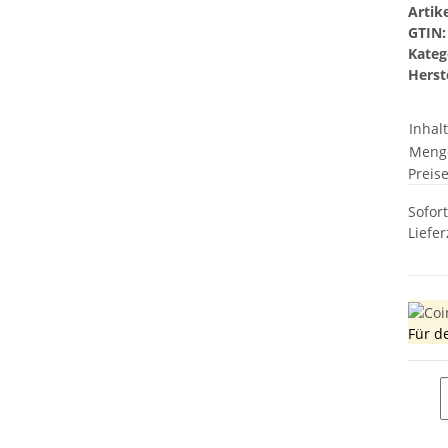
Arti
GTIN:
Kateg
Herste
Inhal
Meng
Preis
Sofor
Liefer
Für d