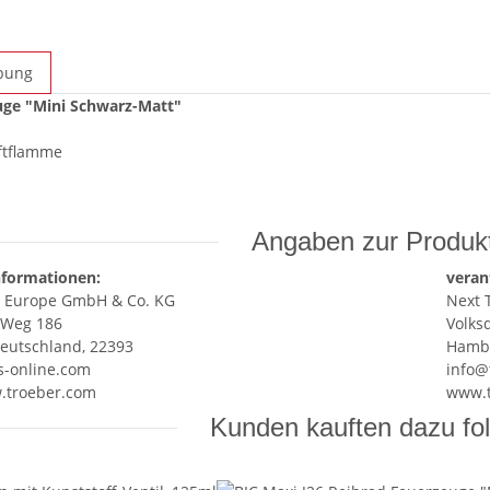
bung
uge "Mini Schwarz-Matt"
ftflamme
Angaben zur Produkt
nformationen:
veran
r Europe GmbH & Co. KG
Next 
 Weg 186
Volks
eutschland, 22393
Hambu
s-online.com
info@
w.troeber.com
www.t
Kunden kauften dazu fol