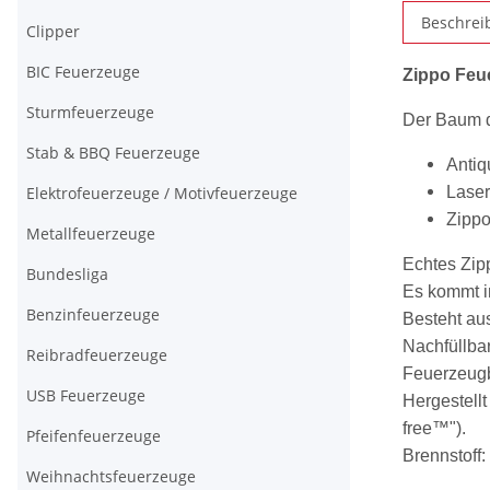
Beschrei
Clipper
BIC Feuerzeuge
Zippo Feue
Sturmfeuerzeuge
Der Baum d
Stab & BBQ Feuerzeuge
Antiq
Elektrofeuerzeuge / Motivfeuerzeuge
Laser
Zippo
Metallfeuerzeuge
Echtes Zip
Bundesliga
Es kommt i
Benzinfeuerzeuge
Besteht aus
Nachfüllba
Reibradfeuerzeuge
Feuerzeugb
USB Feuerzeuge
Hergestellt
free™").
Pfeifenfeuerzeuge
Brennstoff
Weihnachtsfeuerzeuge