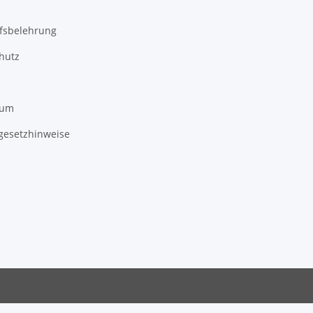
fsbelehrung
hutz
sum
egesetzhinweise