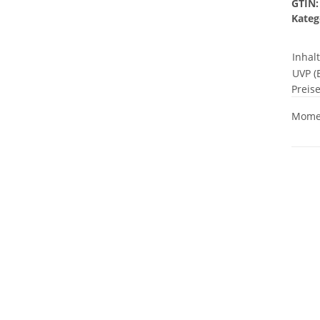
GTIN:
Kateg
Inhal
UVP (E
Preis
Momen