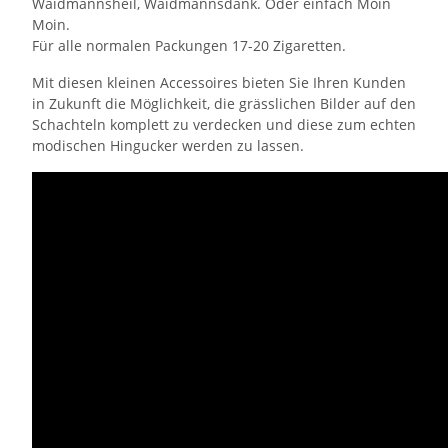
Waidmannsheil, Waidmannsdank. Oder einfach Moin
Moin.
Für alle normalen Packungen 17-20 Zigaretten.
Mit diesen kleinen Accessoires bieten Sie Ihren Kunden
in Zukunft die Möglichkeit, die grässlichen Bilder auf den
Schachteln komplett zu verdecken und diese zum echten
modischen Hingucker werden zu lassen.