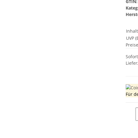
GTIN:
Kateg
Herste
Inhal
UVP (E
Preis
Sofor
Liefer
Für d