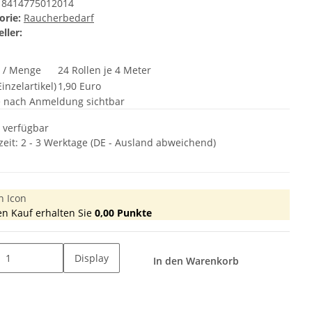
8414775012014
orie:
Raucherbedarf
ller:
t / Menge
24 Rollen je 4 Meter
inzelartikel)
1,90 Euro
e nach Anmeldung sichtbar
t verfügbar
zeit:
2 - 3 Werktage
(DE - Ausland abweichend)
en Kauf erhalten Sie
0,00
Punkte
Display
In den Warenkorb