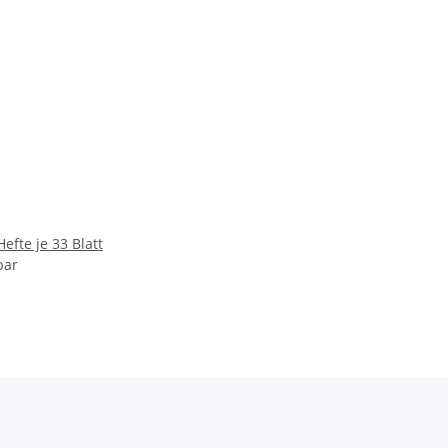
efte je 33 Blatt
bar