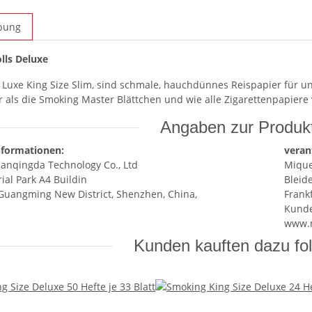
bung
lls Deluxe
Luxe King Size Slim, sind schmale, hauchdünnes Reispapier für u
r als die Smoking Master Blättchen und wie alle Zigarettenpapie
Angaben zur Produkt
nformationen:
veran
anqingda Technology Co., Ltd
Mique
ial Park A4 Buildin
Bleide
Guangming New District, Shenzhen, China,
Frank
Kunde
www.
Kunden kauften dazu fol