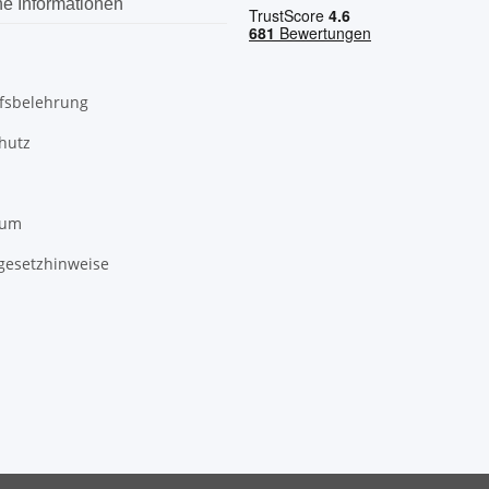
he Informationen
fsbelehrung
hutz
sum
egesetzhinweise