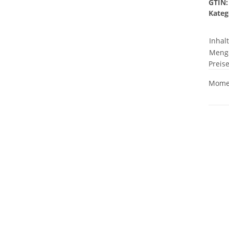
GTIN:
Kateg
Inhal
Meng
Preis
Momen