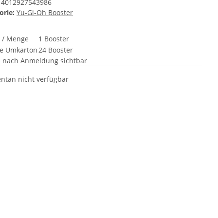
4012927543986
orie:
Yu-Gi-Oh Booster
t / Menge
1 Booster
e Umkarton
24 Booster
e nach Anmeldung sichtbar
tan nicht verfügbar