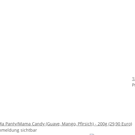
1
P
Ma Panty/Mama Candy (Guave, Mango, Pfirsich) - 200g (29,90 Euro)
nmeldung sichtbar