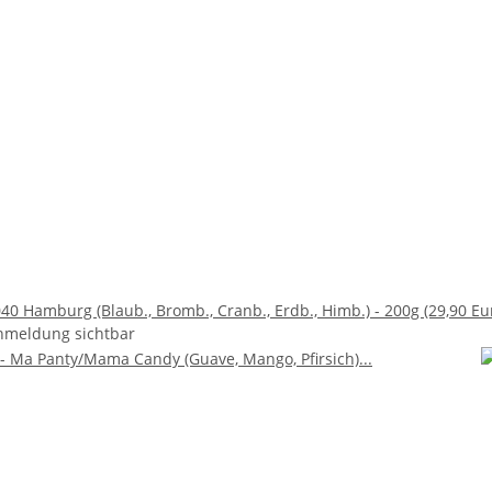
40 Hamburg (Blaub., Bromb., Cranb., Erdb., Himb.) - 200g (29,90 Eu
nmeldung sichtbar