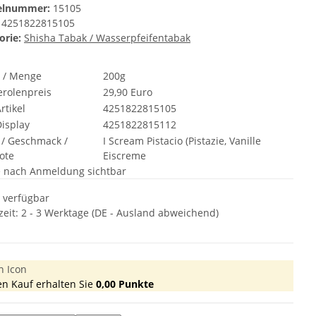
kelnummer:
15105
4251822815105
orie:
Shisha Tabak / Wasserpfeifentabak
t / Menge
200g
rolenpreis
29,90 Euro
rtikel
4251822815105
isplay
4251822815112
 / Geschmack /
I Scream Pistacio (Pistazie, Vanille
ote
Eiscreme
e nach Anmeldung sichtbar
t verfügbar
zeit:
2 - 3 Werktage
(DE - Ausland abweichend)
en Kauf erhalten Sie
0,00
Punkte