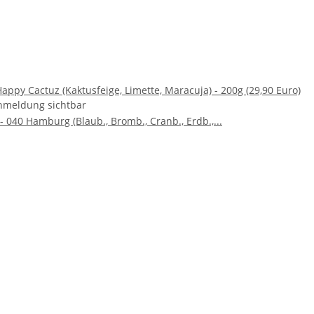
appy Cactuz (Kaktusfeige, Limette, Maracuja) - 200g (29,90 Euro)
nmeldung sichtbar