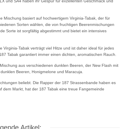
, LX und SA4 haben ihr Gespür für exzellenten Geschmack und
e Mischung basiert auf hochwertigem Virginia-Tabak, der für
chiedenen Sorten wählen, die von fruchtigen Beerenmischungen
e Sorte ist sorgfältig abgestimmt und bietet ein intensives
irginia-Tabak verträgt viel Hitze und ist daher ideal für jedes
187 Tabak garantiert immer einen dichten, aromatischen Rauch.
e Mischung aus verschiedenen dunklen Beeren, der New Flash mit
s dunklen Beeren, Honigmelone und Maracuja.
ichtungen beliebt. Die Rapper der 187 Strassenbande haben es
 auf dem Markt, hat der 187 Tabak eine treue Fangemeinde
gende Artikel: