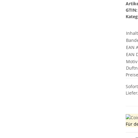
Arti
GTIN:
Kateg
Inhal
Bande
EAN A
EAN D
Motiv
Duftn
Preis
Sofor
Liefer
Für d