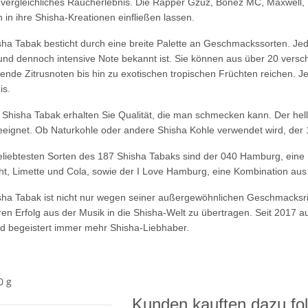
nvergleichliches Raucherlebnis. Die Rapper Gzuz, Bonez MC, Maxwell
h in ihre Shisha-Kreationen einfließen lassen.
ha Tabak besticht durch eine breite Palette an Geschmackssorten. Jed
und dennoch intensive Note bekannt ist. Sie können aus über 20 vers
hende Zitrusnoten bis hin zu exotischen tropischen Früchten reichen. Jed
is.
Shisha Tabak erhalten Sie Qualität, die man schmecken kann. Der helle V
eignet. Ob Naturkohle oder andere Shisha Kohle verwendet wird, der 
beliebtesten Sorten des 187 Shisha Tabaks sind der 040 Hamburg, ein
ht, Limette und Cola, sowie der I Love Hamburg, eine Kombination au
sha Tabak ist nicht nur wegen seiner außergewöhnlichen Geschmacksr
hren Erfolg aus der Musik in die Shisha-Welt zu übertragen. Seit 2017
d begeistert immer mehr Shisha-Liebhaber.
0 g
Kunden kauften dazu fol