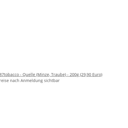
87tobacco - Quelle (Minze, Traube) - 200g (29,90 Euro)
reise nach Anmeldung sichtbar