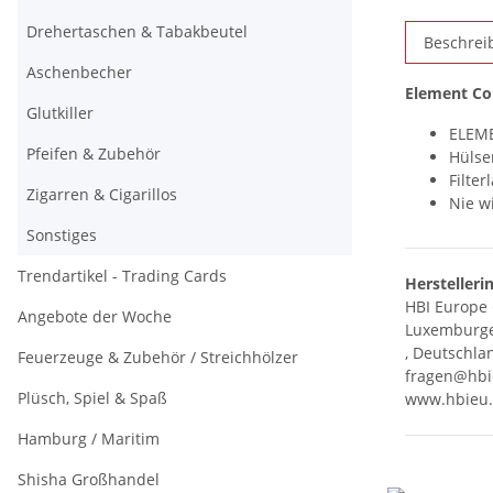
Drehertaschen & Tabakbeutel
Beschrei
Aschenbecher
Element Co
Glutkiller
ELEME
Pfeifen & Zubehör
Hülse
Filte
Zigarren & Cigarillos
Nie w
Sonstiges
Trendartikel - Trading Cards
Herstelleri
HBI Europ
Angebote der Woche
Luxemburger
, Deutschla
Feuerzeuge & Zubehör / Streichhölzer
fragen@hbi
Plüsch, Spiel & Spaß
www.hbieu
Hamburg / Maritim
Shisha Großhandel