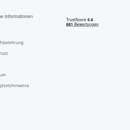
he Informationen
fsbelehrung
hutz
sum
egesetzhinweise