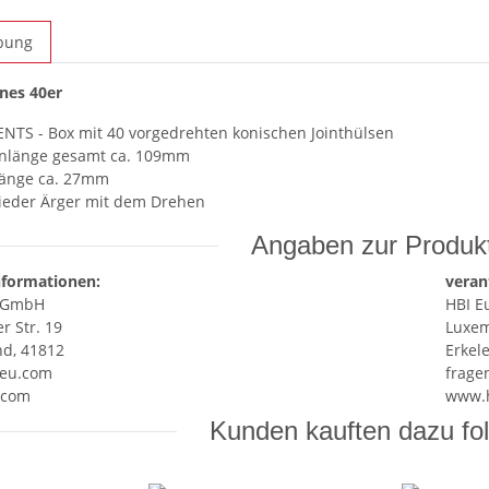
bung
nes 40er
NTS - Box mit 40 vorgedrehten konischen Jointhülsen
nlänge gesamt ca. 109mm
rlänge ca. 27mm
ieder Ärger mit dem Drehen
Angaben zur Produkt
nformationen:
veran
e GmbH
HBI 
 Str. 19
Luxem
nd, 41812
Erkel
eu.com
frage
.com
www.
Kunden kauften dazu fol