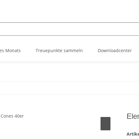
es Monats
Treuepunkte sammeln
Downloadcenter
Ele
Arti