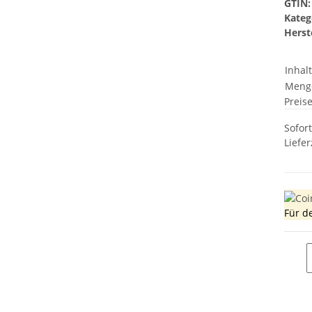
GTIN:
Kateg
Herste
Inhal
Meng
Preis
Sofor
Liefer
Für d