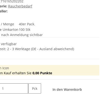
716165202202
orie:
Raucherbedarf
ller:
t / Menge
40er Pack.
e Umkarton
100 Stk
e nach Anmeldung sichtbar
t verfügbar
zeit:
2 - 3 Werktage
(DE - Ausland abweichend)
en Kauf erhalten Sie
0,00
Punkte
Pck
In den Warenkorb